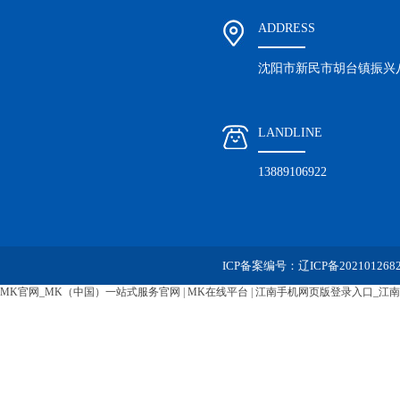
ADDRESS
沈阳市新民市胡台镇振兴
LANDLINE
13889106922
ICP备案编号：辽ICP备202101268
MK官网_MK（中国）一站式服务官网
|
MK在线平台
|
江南手机网页版登录入口_江南(