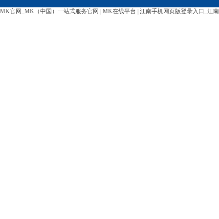
MK官网_MK（中国）一站式服务官网
|
MK在线平台
|
江南手机网页版登录入口_江南(