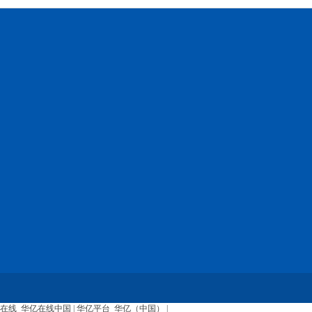
在线_华亿在线中国
|
华亿平台_华亿（中国）
|