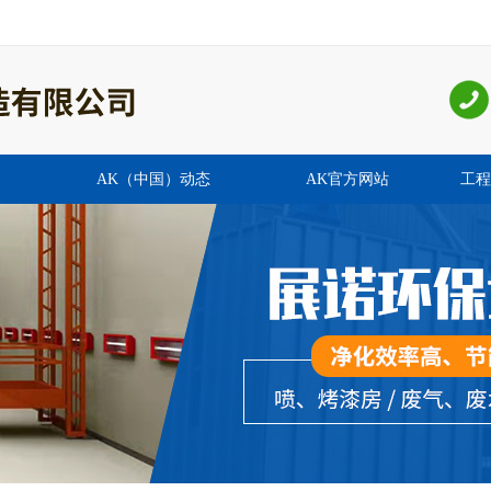
AK（中国）动态
AK官方网站
工程