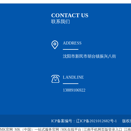
CONTACT US
联系我们
ADDRESS
沈阳市新民市胡台镇振兴八街
LANDLINE
13889106922
ICP备案编号：辽ICP备2021012682号-1
版权所
MK官网_MK（中国）一站式服务官网
|
MK在线平台
|
江南手机网页版登录入口_江南(