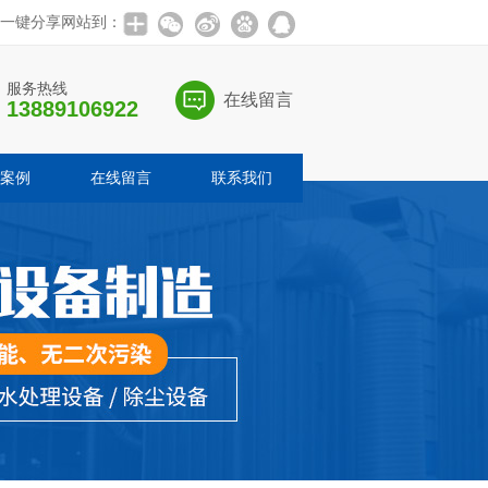
一键分享网站到：
服务热线
在线留言
13889106922
案例
在线留言
联系我们