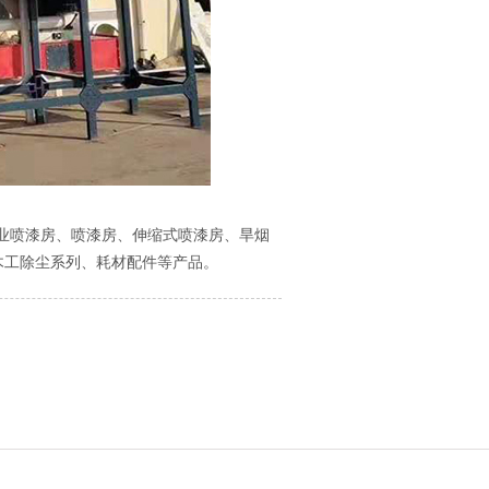
业喷漆房、喷漆房、伸缩式喷漆房、旱烟
木工除尘系列、耗材配件等产品。