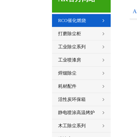
RCO催化燃烧
打磨除尘柜
工业除尘系列
工业喷漆房
焊烟除尘
耗材配件
活性炭环保箱
静电喷涂高温烤炉
木工除尘系列