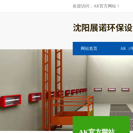
欢迎访问：AK官方网站！
网站首页
AK（
AK官方网站