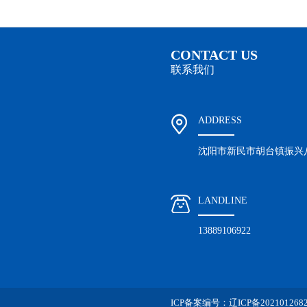
CONTACT US
联系我们
ADDRESS
沈阳市新民市胡台镇振兴
LANDLINE
13889106922
ICP备案编号：辽ICP备202101268