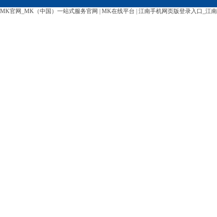
MK官网_MK（中国）一站式服务官网
|
MK在线平台
|
江南手机网页版登录入口_江南(