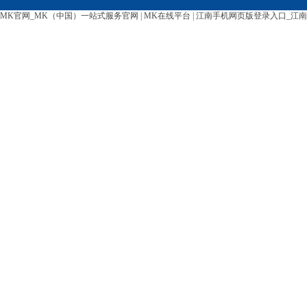
MK官网_MK（中国）一站式服务官网
|
MK在线平台
|
江南手机网页版登录入口_江南(