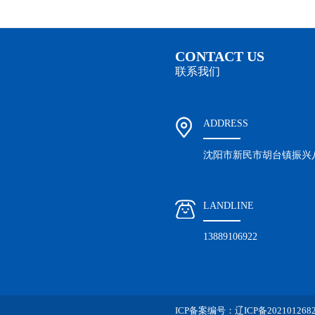
CONTACT US
联系我们
ADDRESS
沈阳市新民市胡台镇振兴
LANDLINE
13889106922
ICP备案编号：辽ICP备202101268