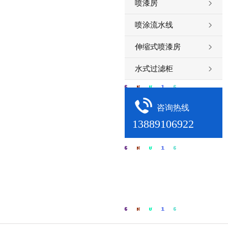
喷漆房
喷涂流水线
伸缩式喷漆房
水式过滤柜
咨询热线
13889106922