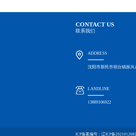
CONTACT US
联系我们
ADDRESS
沈阳市新民市胡台镇振兴
LANDLINE
13889106922
ICP备案编号：辽ICP备202101268