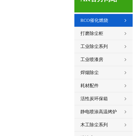
RCO催化燃烧
打磨除尘柜
工业除尘系列
工业喷漆房
焊烟除尘
耗材配件
活性炭环保箱
静电喷涂高温烤炉
木工除尘系列