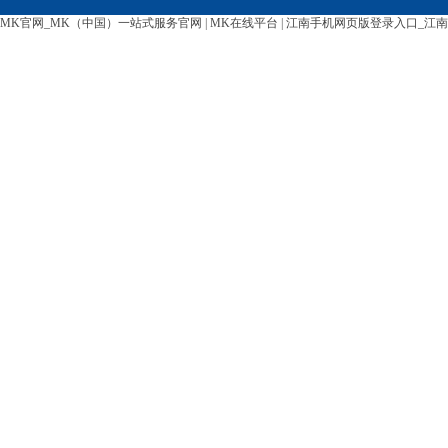
MK官网_MK（中国）一站式服务官网
|
MK在线平台
|
江南手机网页版登录入口_江南(