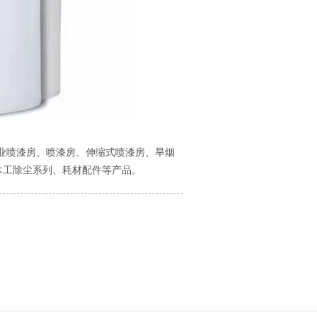
业喷漆房、喷漆房、伸缩式喷漆房、旱烟
木工除尘系列、耗材配件等产品。