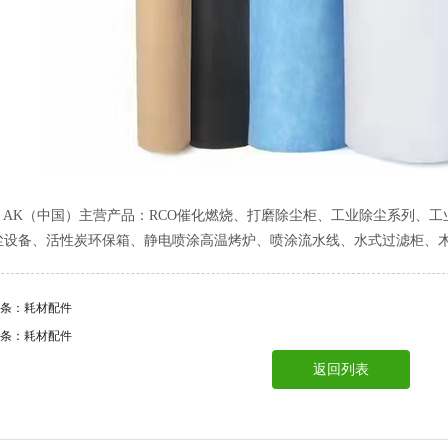
K（中国）主营产品：RCO催化燃烧、打磨除尘柜、工业除尘系列、工
尘设备、活性炭环保箱、静电喷涂高温烤炉、喷涂流水线、水式过滤柜、
条：耗材配件
条：耗材配件
返回列表