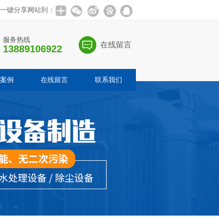
一键分享网站到：
服务热线
在线留言
13889106922
案例
在线留言
联系我们