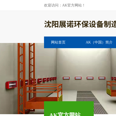
欢迎访问：AK官方网站！
网站首页
AK（中国）简介
AK官方网站