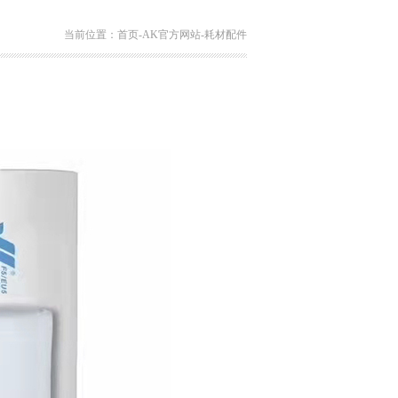
当前位置：
首页
-
AK官方网站
-
耗材配件