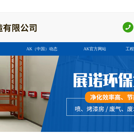
AK（中国）动态
AK官方网站
工程