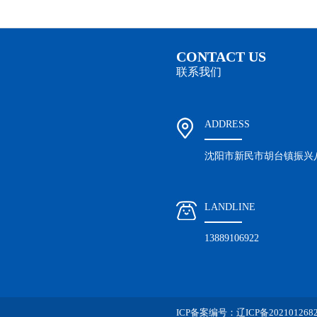
CONTACT US
联系我们
ADDRESS
沈阳市新民市胡台镇振兴
LANDLINE
13889106922
ICP备案编号：辽ICP备202101268