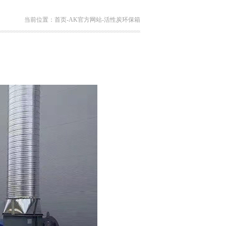
当前位置：
首页
-
AK官方网站
-
活性炭环保箱