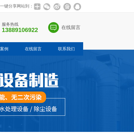
一键分享网站到：
服务热线
在线留言
13889106922
案例
在线留言
联系我们