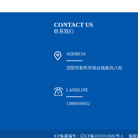
CONTACT US
联系我们
ADDRESS
沈阳市新民市胡台镇振兴八街
LANDLINE
13889106922
ICP备案编号：辽ICP备2021012682号-1
版权所