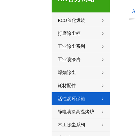
RCO催化燃烧
打磨除尘柜
工业除尘系列
工业喷漆房
焊烟除尘
耗材配件
活性炭环保箱
静电喷涂高温烤炉
木工除尘系列