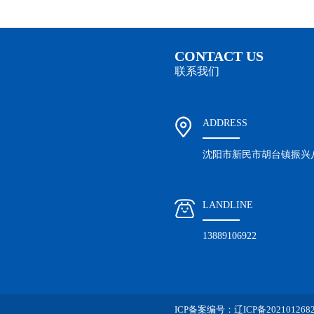
CONTACT US
联系我们
ADDRESS
沈阳市新民市胡台镇振兴
LANDLINE
13889106922
ICP备案编号：辽ICP备202101268