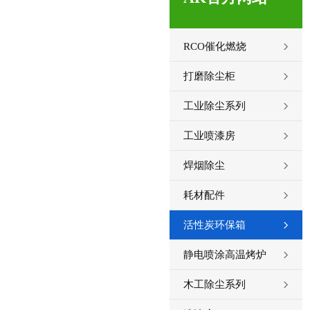
RCO催化燃烧
打磨除尘柜
工业除尘系列
工业喷漆房
焊烟除尘
耗材配件
活性炭环保箱
静电喷涂高温烤炉
木工除尘系列