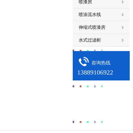
喷漆房
喷涂流水线
伸缩式喷漆房
水式过滤柜
咨询热线
13889106922