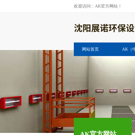
欢迎访问：AK官方网站！
网站首页
AK（
AK官方网站