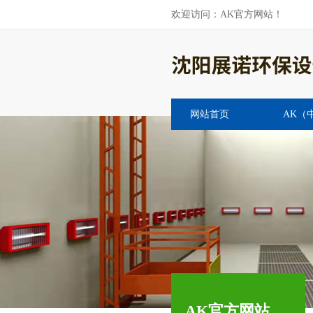
欢迎访问：AK官方网站！
网站首页
AK（
AK官方网站