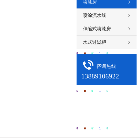
喷漆房
喷涂流水线
伸缩式喷漆房
水式过滤柜
咨询热线
13889106922