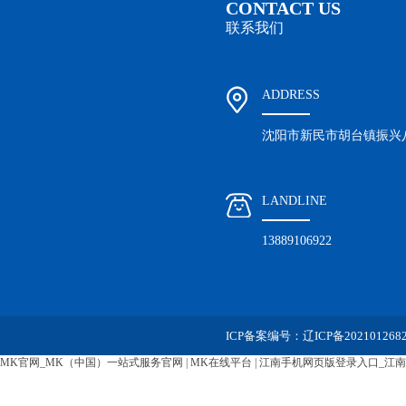
CONTACT US
联系我们
ADDRESS
沈阳市新民市胡台镇振兴
LANDLINE
13889106922
ICP备案编号：辽ICP备202101268
MK官网_MK（中国）一站式服务官网
|
MK在线平台
|
江南手机网页版登录入口_江南(