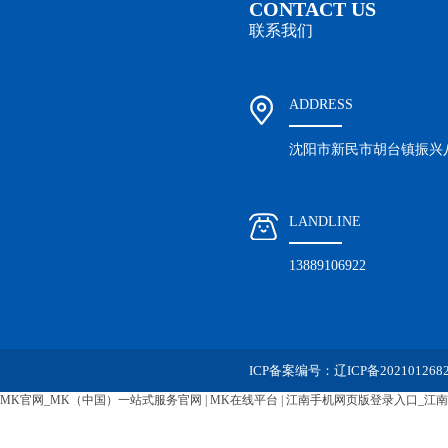
CONTACT US
联系我们
ADDRESS
沈阳市新民市胡台镇振兴
LANDLINE
13889106922
ICP备案编号：辽ICP备202101268
MK官网_MK（中国）一站式服务官网
|
MK在线平台
|
江南手机网页版登录入口_江南(