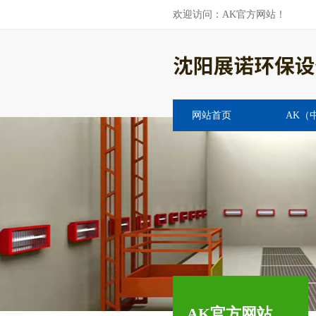
欢迎访问：AK官方网站！
网站首页
AK（
AK官方网站